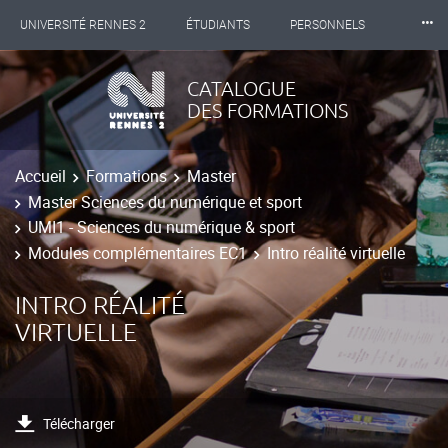
⸱⸱⸱
UNIVERSITÉ RENNES 2
ÉTUDIANTS
PERSONNELS
INTERNATIONAL
PROFESSIONNELS
BIBLIOTHÈQUES
CATALOGUE
DES FORMATIONS
LES NOUVELLES DE RENNES 2
Accueil
Formations
Master
Master Sciences du numérique et sport
UMI1 - Sciences du numérique & sport
Modules complémentaires EC1
Intro réalité virtuelle
INTRO RÉALITÉ
VIRTUELLE
Télécharger