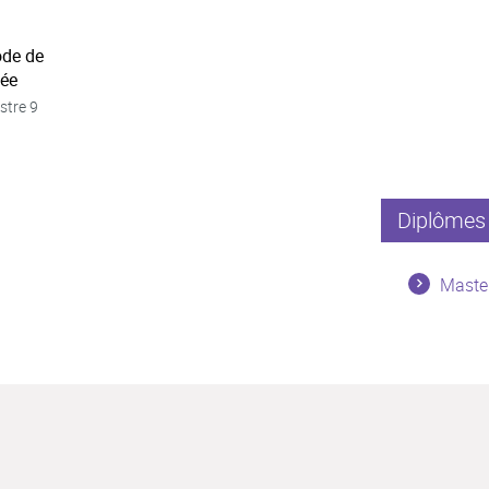
ode de
née
stre 9
Diplômes 
Master