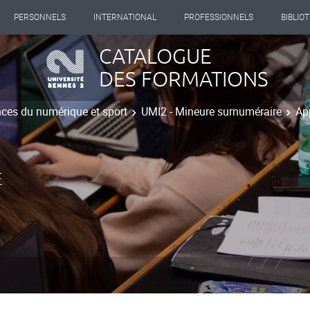
PERSONNELS
INTERNATIONAL
PROFESSIONNELS
BIBLIO
CATALOGUE
DES FORMATIONS
ces du numérique et sport
UMI2 - Mineure surnuméraire
Ap
E