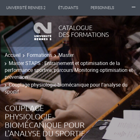
⸱⸱⸱
UNIVERSITÉ RENNES 2
ÉTUDIANTS
PERSONNELS
INTERNATIONAL
PROFESSIONNELS
BIBLIOTHÈQUES
CATALOGUE
DES FORMATIONS
LES NOUVELLES DE RENNES 2
Accueil
Formations
Master
Master STAPS : Entrainement et optimisation de la
performance sportive, parcours Monitoring optimisation et
prévention
Couplage physiologie-biomécanique pour l'analyse du
sportif
COUPLAGE
PHYSIOLOGIE-
BIOMÉCANIQUE POUR
L'ANALYSE DU SPORTIF