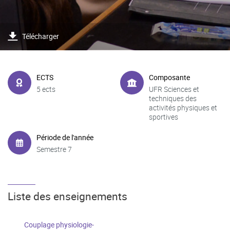
Télécharger
ECTS
Composante
5 ects
UFR Sciences et
techniques des
activités physiques et
sportives
Période de l'année
Semestre 7
Liste des enseignements
Couplage physiologie-