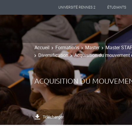
UNIVERSITÉ RENNES 2
ÉTUDIANTS
Accueil
Formations
Master
Master STAPS
Diversification
Acquisition du mouvement e
ACQUISITION DU MOUVEMEN
Télécharger