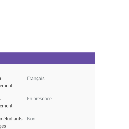
)
Français
nement
s
En présence
nement
x étudiants
Non
ges