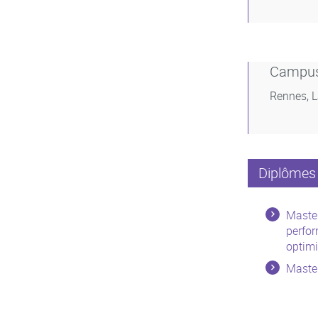
Campu
Rennes, 
Diplômes 
Master
perfor
optimi
Master