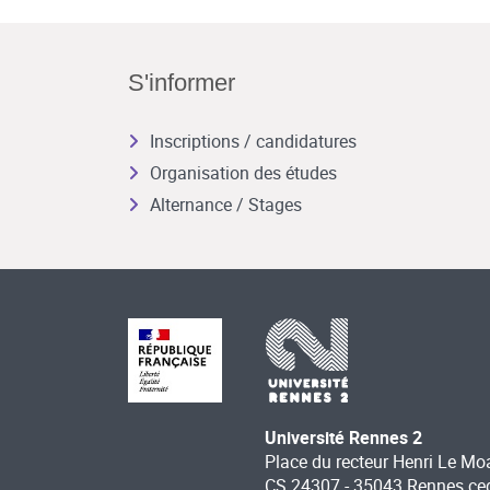
S'informer
Inscriptions / candidatures
Organisation des études
Alternance / Stages
Université Rennes 2
Place du recteur Henri Le Mo
CS 24307 - 35043 Rennes ce