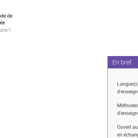
ode de
née
stre 7
En bref
Langue(s
d'enseig
Méthode
d'enseig
Ouvert au
en échan