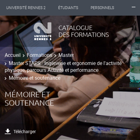
⸱⸱⸱
UNIVERSITÉ RENNES 2
ÉTUDIANTS
PERSONNELS
INTERNATIONAL
PROFESSIONNELS
BIBLIOTHÈQUES
CATALOGUE
DES FORMATIONS
LES NOUVELLES DE RENNES 2
Accueil
Formations
Master
Master STAPS : Ingénierie et ergonomie de l'activité
physique, parcours Activité et performance
Mémoire et soutenance
MÉMOIRE ET
SOUTENANCE
Télécharger