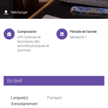
Télécharger
Composante
Période de l'année
UFR Sciences et
Semestre 7
techniques des
activités physiques et
sportives
En bref
Langue(s)
Français
d'enseignement