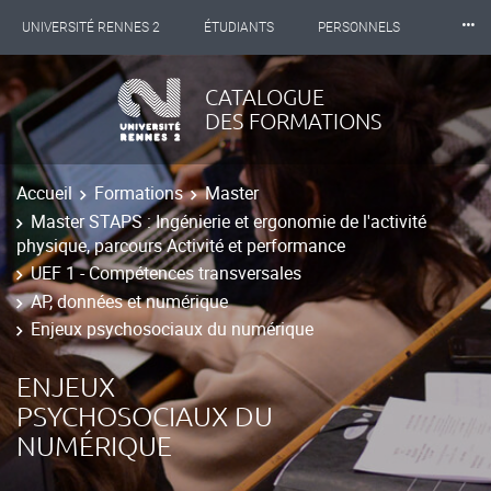
⸱⸱⸱
UNIVERSITÉ RENNES 2
ÉTUDIANTS
PERSONNELS
INTERNATIONAL
PROFESSIONNELS
BIBLIOTHÈQUES
CATALOGUE
DES FORMATIONS
LES NOUVELLES DE RENNES 2
Accueil
Formations
Master
Master STAPS : Ingénierie et ergonomie de l'activité
physique, parcours Activité et performance
UEF 1 - Compétences transversales
AP, données et numérique
Enjeux psychosociaux du numérique
ENJEUX
PSYCHOSOCIAUX DU
NUMÉRIQUE