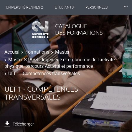
⸱⸱⸱
UNIVERSITÉ RENNES 2
ÉTUDIANTS
PERSONNELS
INTERNATIONAL
PROFESSIONNELS
BIBLIOTHÈQUES
CATALOGUE
DES FORMATIONS
LES NOUVELLES DE RENNES 2
Accueil
Formations
Master
Master STAPS : Ingénierie et ergonomie de l'activité
physique, parcours Activité et performance
UEF1 - Compétences transversales
UEF1 - COMPÉTENCES
TRANSVERSALES
Télécharger