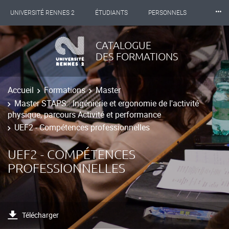
⸱⸱⸱
UNIVERSITÉ RENNES 2
ÉTUDIANTS
PERSONNELS
INTERNATIONAL
PROFESSIONNELS
BIBLIOTHÈQUES
CATALOGUE
DES FORMATIONS
LES NOUVELLES DE RENNES 2
Accueil
Formations
Master
Master STAPS : Ingénierie et ergonomie de l'activité
physique, parcours Activité et performance
UEF2 - Compétences professionnelles
UEF2 - COMPÉTENCES
PROFESSIONNELLES
Télécharger