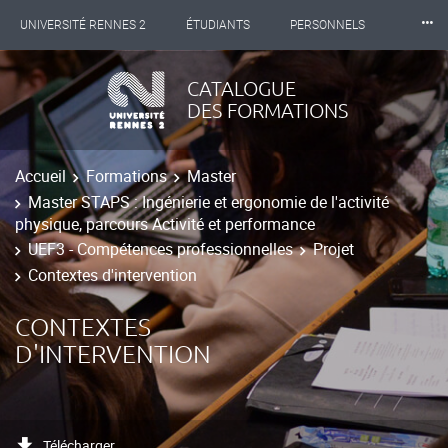
⸱⸱⸱
UNIVERSITÉ RENNES 2
ÉTUDIANTS
PERSONNELS
INTERNATIONAL
PROFESSIONNELS
BIBLIOTHÈQUES
CATALOGUE
DES FORMATIONS
LES NOUVELLES DE RENNES 2
Accueil
Formations
Master
Master STAPS : Ingénierie et ergonomie de l'activité
physique, parcours Activité et performance
UEF3 - Compétences professionnelles
Projet
Contextes d'intervention
CONTEXTES
D'INTERVENTION
Télécharger