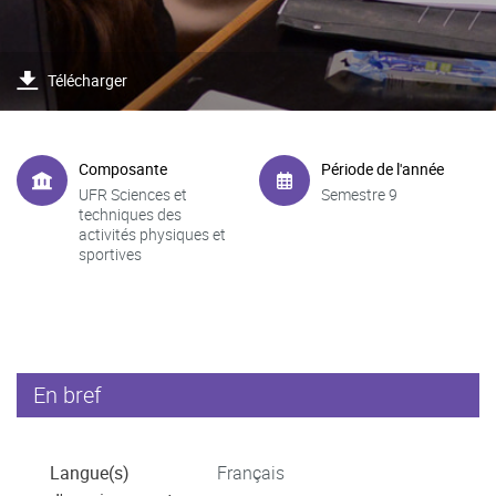
Télécharger
Composante
Période de l'année
UFR Sciences et
Semestre 9
techniques des
activités physiques et
sportives
En bref
Langue(s)
Français