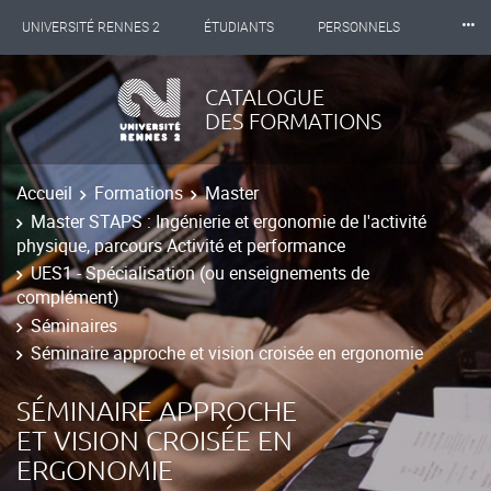
⸱⸱⸱
UNIVERSITÉ RENNES 2
ÉTUDIANTS
PERSONNELS
INTERNATIONAL
PROFESSIONNELS
BIBLIOTHÈQUES
CATALOGUE
DES FORMATIONS
LES NOUVELLES DE RENNES 2
Accueil
Formations
Master
Master STAPS : Ingénierie et ergonomie de l'activité
physique, parcours Activité et performance
UES1 - Spécialisation (ou enseignements de
complément)
Séminaires
Séminaire approche et vision croisée en ergonomie
SÉMINAIRE APPROCHE
ET VISION CROISÉE EN
ERGONOMIE