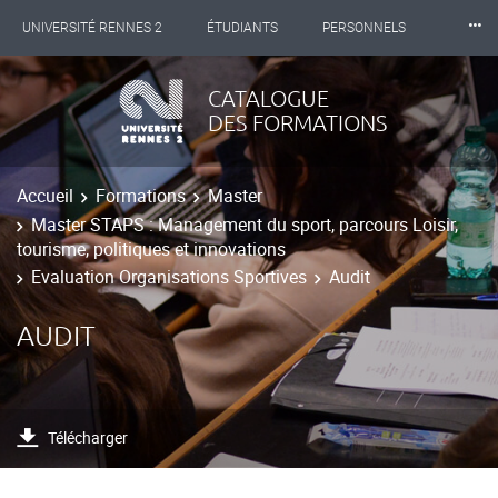
⸱⸱⸱
UNIVERSITÉ RENNES 2
ÉTUDIANTS
PERSONNELS
INTERNATIONAL
PROFESSIONNELS
BIBLIOTHÈQUES
CATALOGUE
DES FORMATIONS
LES NOUVELLES DE RENNES 2
Accueil
Formations
Master
Master STAPS : Management du sport, parcours Loisir,
tourisme, politiques et innovations
Evaluation Organisations Sportives
Audit
AUDIT
Télécharger