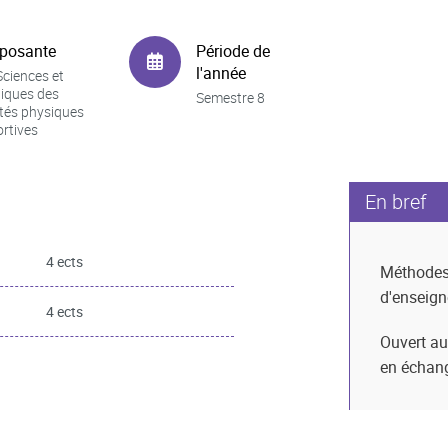
posante
Période de
l'année
ciences et
iques des
Semestre 8
ités physiques
ortives
En bref
4 ects
Méthode
d'enseig
4 ects
Ouvert au
en échan