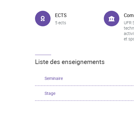
ECTS
Com
5 ects
UFR S
techn
activ
et sp
Liste des enseignements
Seminaire
Stage