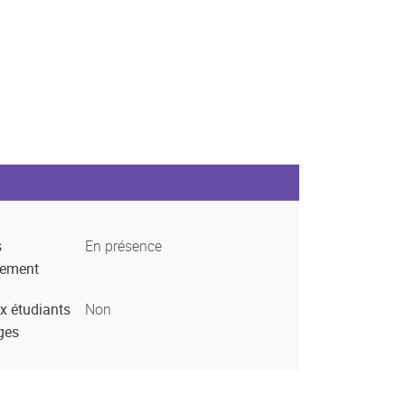
s
En présence
nement
x étudiants
Non
ges