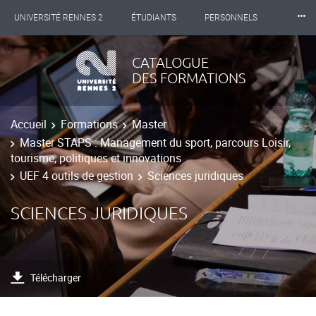
⸱⸱⸱
UNIVERSITÉ RENNES 2
ÉTUDIANTS
PERSONNELS
INTERNATIONAL
PROFESSIONNELS
BIBLIOTHÈQUES
CATALOGUE
DES FORMATIONS
LES NOUVELLES DE RENNES 2
Accueil
Formations
Master
Master STAPS : Management du sport, parcours Loisir,
tourisme, politiques et innovations
UEF 4 outils de gestion
Sciences juridiques
SCIENCES JURIDIQUES
Télécharger