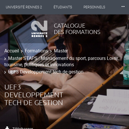
⸱⸱⸱
UNIVERSITÉ RENNES 2
ÉTUDIANTS
PERSONNELS
INTERNATIONAL
PROFESSIONNELS
BIBLIOTHÈQUES
CATALOGUE
DES FORMATIONS
LES NOUVELLES DE RENNES 2
Accueil
Formations
Master
Master STAPS : Management du sport, parcours Loisir,
tourisme, politiques et innovations
UEF3 Developpement tech de gestion
UEF3
DEVELOPPEMENT
TECH DE GESTION
Télécharger