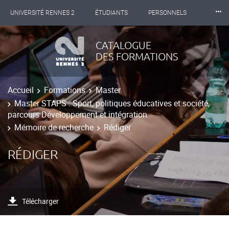
⸱⸱⸱
UNIVERSITÉ RENNES 2
ÉTUDIANTS
PERSONNELS
INTERNATIONAL
PROFESSIONNELS
BIBLIOTHÈQUES
CATALOGUE
DES FORMATIONS
LES NOUVELLES DE RENNES 2
Accueil
Formations
Master
Master STAPS : Sport, politiques éducatives et société,
parcours Développement et intégration
Mémoire de recherche
Rédiger
RÉDIGER
Télécharger