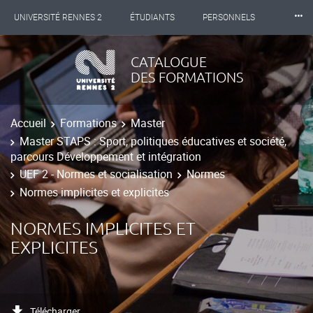
⸱⸱⸱
UNIVERSITÉ RENNES 2
ÉTUDIANTS
PERSONNELS
INTERNATIONAL
PROFESSIONNELS
BIBLIOTHÈQUES
CATALOGUE
DES FORMATIONS
LES NOUVELLES DE RENNES 2
Accueil
Formations
Master
Master STAPS : Sport, politiques éducatives et société,
parcours Développement et intégration
UEF 2 - Normes et socialisation
Normes
Normes implicites et explicites
NORMES IMPLICITES ET
EXPLICITES
Télécharger