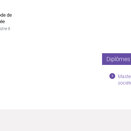
ode de
née
stre 9
Diplômes 
Master
sociét