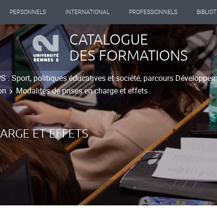
PERSONNELS
INTERNATIONAL
PROFESSIONNELS
BIBLIO
CATALOGUE
DES FORMATIONS
 : Sport, politiques éducatives et société, parcours Développem
on
Modalités de prises en charge et effets
ARGE ET EFFETS