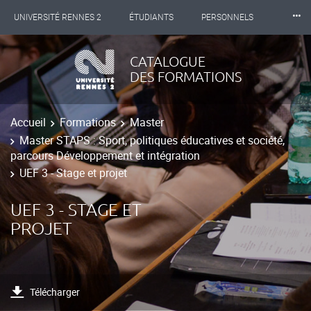
⸱⸱⸱
UNIVERSITÉ RENNES 2
ÉTUDIANTS
PERSONNELS
INTERNATIONAL
PROFESSIONNELS
BIBLIOTHÈQUES
CATALOGUE
DES FORMATIONS
LES NOUVELLES DE RENNES 2
Accueil
Formations
Master
Master STAPS : Sport, politiques éducatives et société,
parcours Développement et intégration
UEF 3 - Stage et projet
UEF 3 - STAGE ET
PROJET
Télécharger