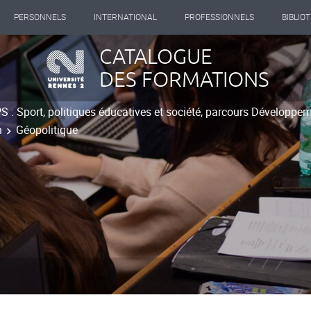
PERSONNELS
INTERNATIONAL
PROFESSIONNELS
BIBLIO
CATALOGUE
DES FORMATIONS
 : Sport, politiques éducatives et société, parcours Développem
n
Géopolitique