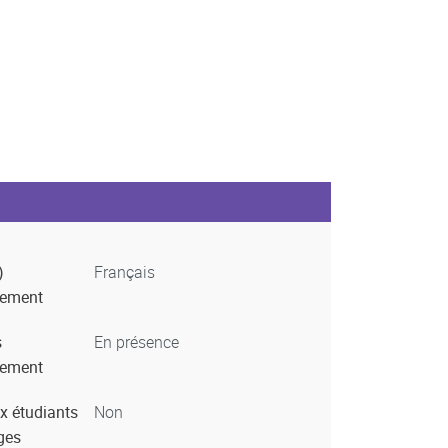
)
Français
nement
s
En présence
nement
x étudiants
Non
ges