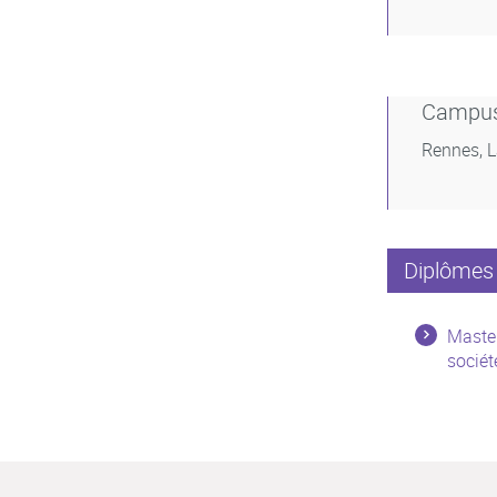
Campu
Rennes, 
Diplômes 
Master
sociét