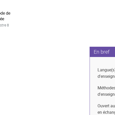
ode de
née
stre 8
En bref
Langue(s
d'enseig
Méthode
d'enseig
Ouvert au
en échan