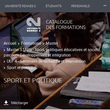
⸱⸱⸱
UNIVERSITÉ RENNES 2
ÉTUDIANTS
PERSONNELS
INTERNATIONAL
PROFESSIONNELS
BIBLIOTHÈQUES
CATALOGUE
DES FORMATIONS
LES NOUVELLES DE RENNES 2
Accueil
Formations
Master
Master STAPS : Sport, politiques éducatives et société,
parcours Développement et intégration
UEF 4 - Séminaire de recherche et intervention
Sport et politique
SPORT ET POLITIQUE
Télécharger