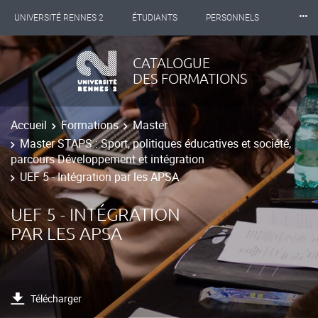
⸱⸱⸱
UNIVERSITÉ RENNES 2
ÉTUDIANTS
PERSONNELS
INTERNATIONAL
PROFESSIONNELS
BIBLIOTHÈQUES
CATALOGUE
DES FORMATIONS
LES NOUVELLES DE RENNES 2
Accueil
Formations
Master
Master STAPS : Sport, politiques éducatives et société,
parcours Développement et intégration
UEF 5 - Intégration par les APSA
UEF 5 - INTÉGRATION
PAR LES APSA
Télécharger