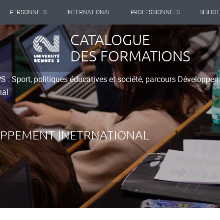
PERSONNELS
INTERNATIONAL
PROFESSIONNELS
BIBLIO
CATALOGUE
DES FORMATIONS
 : Sport, politiques éducatives et société, parcours Développem
nal
LOPPEMENT INETRNATIONAL