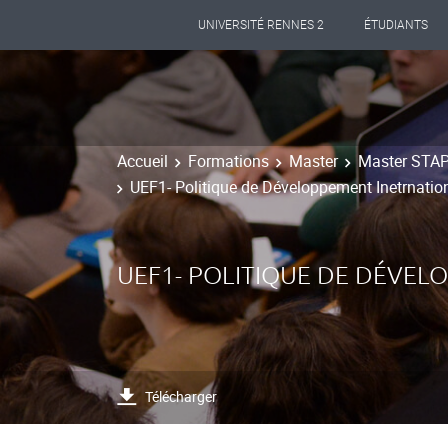
UNIVERSITÉ RENNES 2
ÉTUDIANTS
Accueil
Formations
Master
Master STAPS
UEF1- Politique de Développement Inetrnatio
UEF1- POLITIQUE DE DÉVE
Télécharger