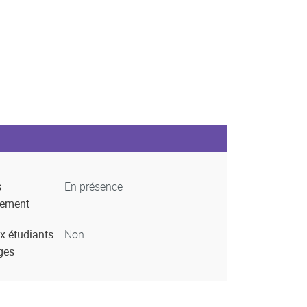
s
En présence
nement
x étudiants
Non
ges