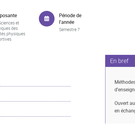
posante
Période de
l'année
ciences et
iques des
Semestre 7
ités physiques
ortives
En bref
Méthode
d'enseig
Ouvert au
en échan