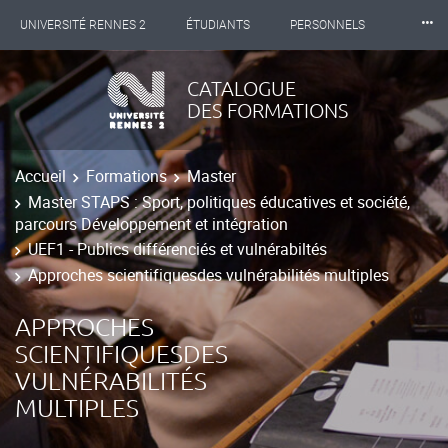
⸱⸱⸱
UNIVERSITÉ RENNES 2
ÉTUDIANTS
PERSONNELS
INTERNATIONAL
PROFESSIONNELS
BIBLIOTHÈQUES
CATALOGUE
DES FORMATIONS
LES NOUVELLES DE RENNES 2
Accueil
Formations
Master
Master STAPS : Sport, politiques éducatives et société,
parcours Développement et intégration
UEF1 - Publics différenciés et vulnérabiltés
Approches scientifiquesdes vulnérabilités multiples
APPROCHES
SCIENTIFIQUESDES
VULNÉRABILITÉS
MULTIPLES