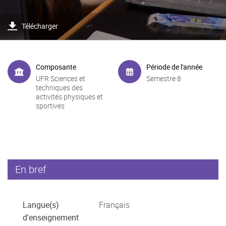
Télécharger
Composante
Période de l'année
UFR Sciences et
Semestre 8
techniques des
activités physiques et
sportives
En bref
Langue(s)
Français
d'enseignement