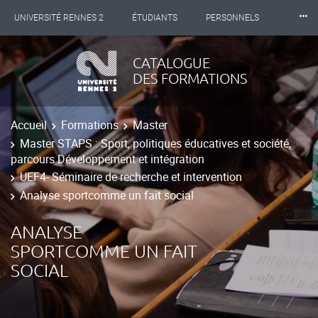
⸱⸱⸱
UNIVERSITÉ RENNES 2
ÉTUDIANTS
PERSONNELS
INTERNATIONAL
PROFESSIONNELS
BIBLIOTHÈQUES
CATALOGUE
DES FORMATIONS
LES NOUVELLES DE RENNES 2
Accueil
Formations
Master
Master STAPS : Sport, politiques éducatives et société,
parcours Développement et intégration
UEF4- Séminaire de recherche et intervention
Analyse sportcomme un fait social
ANALYSE
SPORTCOMME UN FAIT
SOCIAL