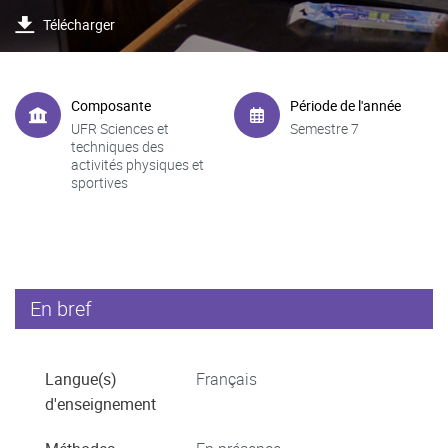
Télécharger
Composante
Période de l'année
UFR Sciences et
Semestre 7
techniques des
activités physiques et
sportives
En bref
Langue(s)
Français
d'enseignement