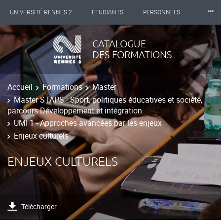
⸱⸱⸱
UNIVERSITÉ RENNES 2
ÉTUDIANTS
PERSONNELS
INTERNATIONAL
PROFESSIONNELS
BIBLIOTHÈQUES
CATALOGUE
DES FORMATIONS
LES NOUVELLES DE RENNES 2
Accueil
Formations
Master
Master STAPS : Sport, politiques éducatives et société,
parcours Développement et intégration
UMI 1 - Approches avancées par les enjeux
Enjeux culturels
ENJEUX CULTURELS
Télécharger