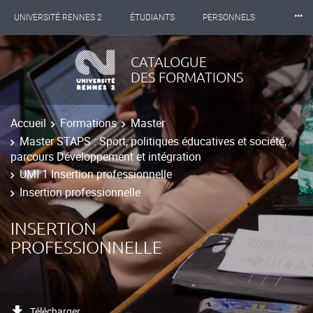
⸱⸱⸱
UNIVERSITÉ RENNES 2
ÉTUDIANTS
PERSONNELS
INTERNATIONAL
PROFESSIONNELS
BIBLIOTHÈQUES
CATALOGUE
DES FORMATIONS
LES NOUVELLES DE RENNES 2
Accueil
Formations
Master
Master STAPS : Sport, politiques éducatives et société,
parcours Développement et intégration
UMI 1 Insertion professionnelle
Insertion professionnelle
INSERTION
PROFESSIONNELLE
Télécharger