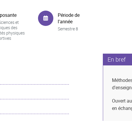
posante
Période de
l'année
ciences et
iques des
Semestre 8
ités physiques
ortives
En bref
Méthode
d'enseig
Ouvert au
en échan