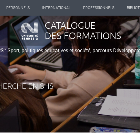
PERSONNELS
INTERNATIONAL
PROFESSIONNELS
BIBLIO
CATALOGUE
DES FORMATIONS
 : Sport, politiques éducatives et société, parcours Développem
HERCHE EN SHS