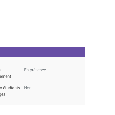
s
En présence
nement
x étudiants
Non
ges