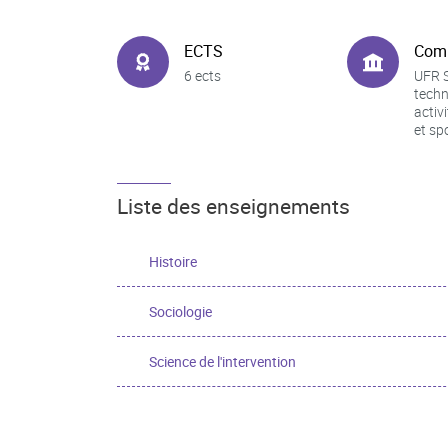
ECTS
Com
6 ects
UFR S
techn
activ
et sp
Liste des enseignements
Histoire
Sociologie
Science de l'intervention