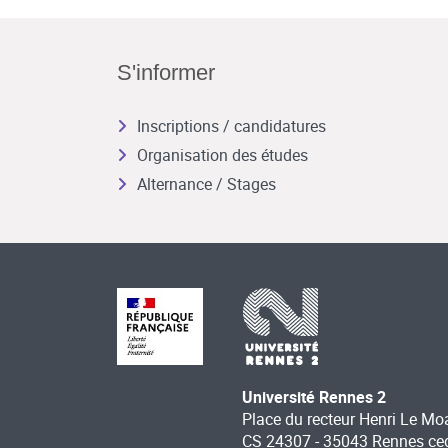
S'informer
Inscriptions / candidatures
Organisation des études
Alternance / Stages
Université Rennes 2
Place du recteur Henri Le Mo
CS 24307 - 35043 Rennes ce