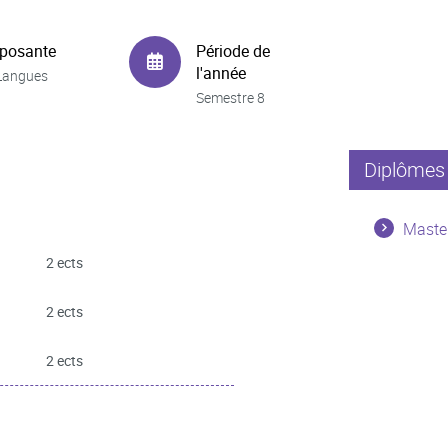
posante
Période de
l'année
Langues
Semestre 8
Diplômes 
Master
2 ects
2 ects
2 ects