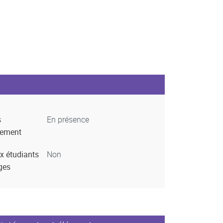
s
En présence
nement
x étudiants
Non
ges