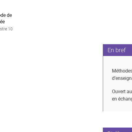
ode de
née
stre 10
En bref
Méthode
d'enseig
Ouvert au
en échan