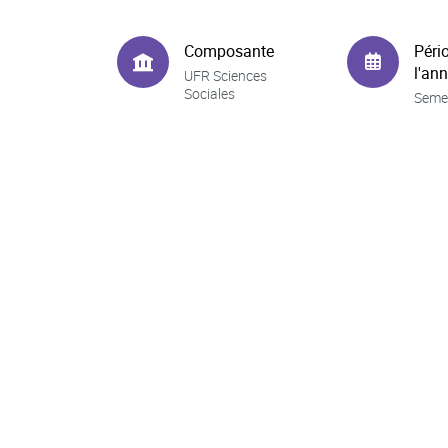
Composante
Péri
l'an
UFR Sciences
Sociales
Seme