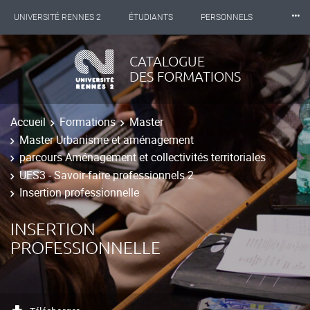
⸱⸱⸱
UNIVERSITÉ RENNES 2
ÉTUDIANTS
PERSONNELS
INTERNATIONAL
PROFESSIONNELS
BIBLIOTHÈQUES
CATALOGUE
DES FORMATIONS
LES NOUVELLES DE RENNES 2
Accueil
Formations
Master
Master Urbanisme et aménagement
parcours Aménagement et collectivités territoriales
UES3 - Savoir-faire professionnels 2
Insertion professionnelle
INSERTION
PROFESSIONNELLE