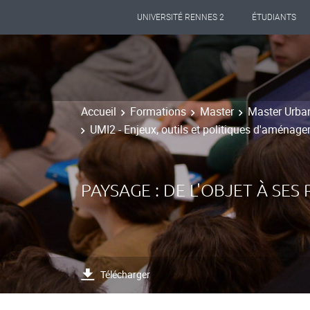
UNIVERSITÉ RENNES 2
ÉTUDIANTS
Accueil
Formations
Master
Master Urba
UMI2 - Enjeux, outils et politiques d'aménag
PAYSAGE : DE L'OBJET À SE
Télécharger