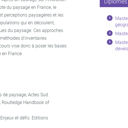
Diplômes 
ompte du paysage en France, le
et perceptions paysagères et les
Maste
pulations qui en découlent,
géogra
ques du paysage. Ces approches
Maste
s méthodes d’inventaires
Maste
cours vise donc à poser les bases
dével
 en France.
s de paysage, Actes Sud.
18, Routledge Handbook of
Enjeux et défis. Editions