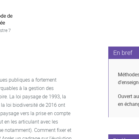
ode de
née
stre 7
En bref
Méthode
ques publiques a fortement
d'enseig
rquables à la gestion des
Ouvert au
oire. La loi paysage de 1993, la
en échan
a loi biodiversité de 2016 ont
u paysage vers la prise en compte
t en les articulant avec les
eue notamment). Comment fixer et
 ? Après un cadrage sur l’évolution