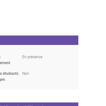
s
En présence
nement
x étudiants
Non
ges