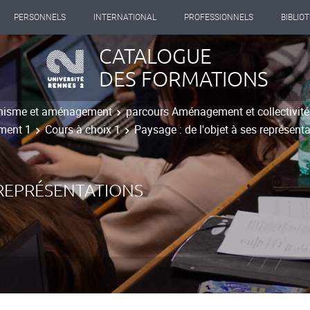
PERSONNELS
INTERNATIONAL
PROFESSIONNELS
BIBLIO
CATALOGUE
DES FORMATIONS
nisme et aménagement
parcours Aménagement et collectivités 
ement 1
Cours à choix 1
Paysage : de l'objet à ses représent
S REPRÉSENTATIONS