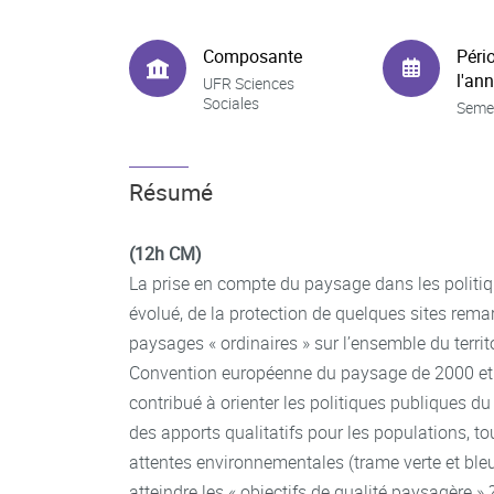
Composante
Péri
l'an
UFR Sciences
Sociales
Seme
Résumé
(12
h
CM)
La prise en compte du paysage dans les politi
évolué, de la protection de quelques sites rema
paysages « ordinaires » sur l’ensemble du territ
Convention européenne du paysage de 2000 et l
contribué à orienter les politiques publiques d
des apports qualitatifs pour les populations, tou
attentes environnementales (trame verte et bl
atteindre les « objectifs de qualité paysagère »