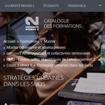
⸱⸱⸱
UNIVERSITÉ RENNES 2
ÉTUDIANTS
PERSONNELS
INTERNATIONAL
PROFESSIONNELS
BIBLIOTHÈQUES
CATALOGUE
DES FORMATIONS
LES NOUVELLES DE RENNES 2
Accueil
Formations
Master
Master Urbanisme et aménagement
parcours Aménagement et collectivités territoriales
UMI2 - Enjeux, outils et politiques de l'aménagement 2
Cours à choix 2
Stratégies urbaines dans les Suds
STRATÉGIES URBAINES
DANS LES SUDS