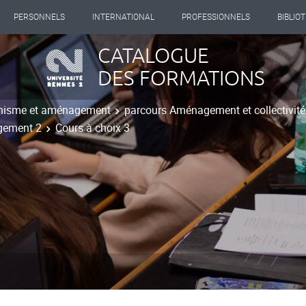
PERSONNELS
INTERNATIONAL
PROFESSIONNELS
BIBLIO
CATALOGUE
DES FORMATIONS
nisme et aménagement
parcours Aménagement et collectivités 
agement 2
Cours à choix 3