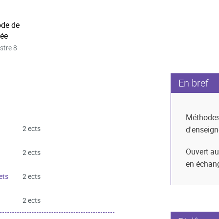
ode de
née
stre 8
En bref
Méthode
2 ects
d'enseig
Ouvert au
2 ects
en échan
ets
2 ects
2 ects