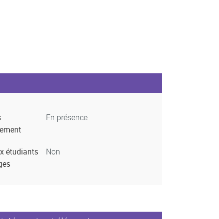
s
En présence
nement
x étudiants
Non
ges