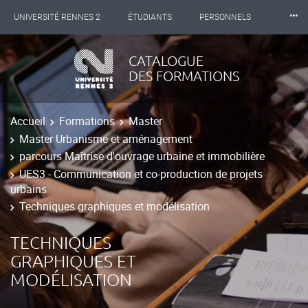
⸱⸱⸱
UNIVERSITÉ RENNES 2
ÉTUDIANTS
PERSONNELS
INTERNATIONAL
PROFESSIONNELS
BIBLIOTHÈQUES
CATALOGUE
DES FORMATIONS
LES NOUVELLES DE RENNES 2
Accueil
Formations
Master
Master Urbanisme et aménagement
parcours Maîtrise d'ouvrage urbaine et immobilière
UES3 - Communication et co-production de projets
urbains
Techniques graphiques et modélisation
TECHNIQUES
GRAPHIQUES ET
MODÉLISATION