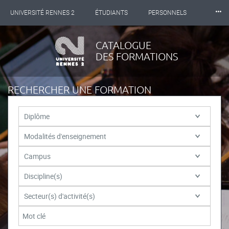
⸱⸱⸱
UNIVERSITÉ RENNES 2
ÉTUDIANTS
PERSONNELS
INTERNATIONAL
PROFESSIONNELS
BIBLIOTHÈQUES
CATALOGUE
DES FORMATIONS
LES NOUVELLES DE RENNES 2
RECHERCHER UNE FORMATION
Diplôme
Modalités d'enseignement
Campus
Discipline(s)
Secteur(s) d'activité(s)