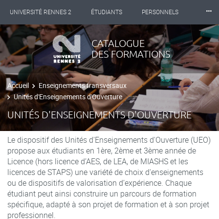
⸱⸱⸱
UNIVERSITÉ RENNES 2
ÉTUDIANTS
PERSONNELS
INTERNATIONAL
PROFESSIONNELS
BIBLIOTHÈQUES
CATALOGUE
DES FORMATIONS
LES NOUVELLES DE RENNES 2
Accueil
Enseignements transversaux
Unités d'Enseignements d'Ouverture
UNITÉS D'ENSEIGNEMENTS D'OUVERTURE
Le dispositif des Unités d'Enseignements d'Ouverture (UEO)
propose aux étudiants en 1ère, 2ème et 3ème année de
Licence (hors licence d’AES, de LEA, de MIASHS et les
licences de STAPS) une variété de choix d'enseignements
ou de dispositifs de valorisation d’expérience. Chaque
étudiant peut ainsi construire un parcours de formation
spécifique, adapté à son projet de formation et à son projet
professionnel.