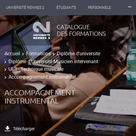
⸱⸱⸱
UNIVERSITÉ RENNES 2
ÉTUDIANTS
PERSONNELS
INTERNATIONAL
PROFESSIONNELS
BIBLIOTHÈQUES
CATALOGUE
DES FORMATIONS
LES NOUVELLES DE RENNES 2
Accueil
Formations
Diplôme d'universite
Diplôme d'Université Musicien intervenant
UE3 - Technique musicale
Accompagnement instrumental
ACCOMPAGNEMENT
INSTRUMENTAL
Télécharger