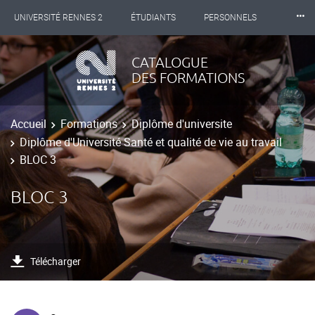
⸱⸱⸱
UNIVERSITÉ RENNES 2
ÉTUDIANTS
PERSONNELS
INTERNATIONAL
PROFESSIONNELS
BIBLIOTHÈQUES
CATALOGUE
DES FORMATIONS
LES NOUVELLES DE RENNES 2
Accueil
Formations
Diplôme d'universite
Diplôme d'Université Santé et qualité de vie au travail
BLOC 3
BLOC 3
Télécharger