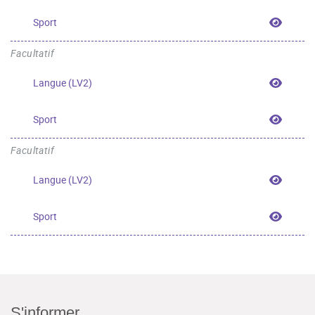
Sport
Sport
Facultatif
Langue
Langue (LV2)
Sport
Sport
Facultatif
Langue
Langue (LV2)
Sport
Sport
S'informer