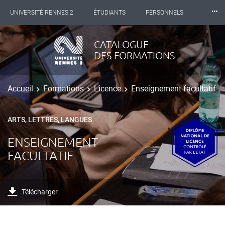
⸱⸱⸱
UNIVERSITÉ RENNES 2
ÉTUDIANTS
PERSONNELS
INTERNATIONAL
PROFESSIONNELS
BIBLIOTHÈQUES
CATALOGUE
DES FORMATIONS
LES NOUVELLES DE RENNES 2
Accueil
Formations
Licence
Enseignement facultatif
ARTS, LETTRES, LANGUES
ENSEIGNEMENT
FACULTATIF
Télécharger