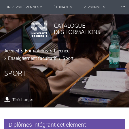
⸱⸱⸱
UNIVERSITÉ RENNES 2
ÉTUDIANTS
PERSONNELS
INTERNATIONAL
PROFESSIONNELS
BIBLIOTHÈQUES
CATALOGUE
DES FORMATIONS
LES NOUVELLES DE RENNES 2
Accueil
Formations
Licence
Enseignement facultatif
Sport
SPORT
Télécharger
Diplômes intégrant cet élément