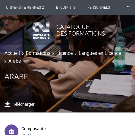
⸱⸱⸱
UNIVERSITÉ RENNES 2
ÉTUDIANTS
PERSONNELS
INTERNATIONAL
PROFESSIONNELS
BIBLIOTHÈQUES
CATALOGUE
DES FORMATIONS
LES NOUVELLES DE RENNES 2
Accueil
Formations
Licence
Langues en Licence
Arabe
ARABE
Télécharger
Composante