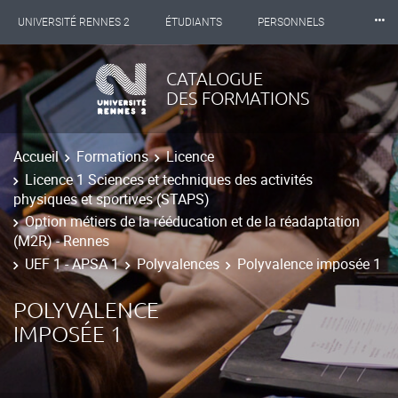
⸱⸱⸱
UNIVERSITÉ RENNES 2
ÉTUDIANTS
PERSONNELS
INTERNATIONAL
PROFESSIONNELS
BIBLIOTHÈQUES
CATALOGUE
DES FORMATIONS
LES NOUVELLES DE RENNES 2
Accueil
Formations
Licence
Licence 1 Sciences et techniques des activités
physiques et sportives (STAPS)
Option métiers de la rééducation et de la réadaptation
(M2R) - Rennes
UEF 1 - APSA 1
Polyvalences
Polyvalence imposée 1
POLYVALENCE
IMPOSÉE 1