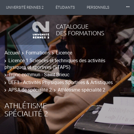
⸱⸱⸱
UNIVERSITÉ RENNES 2
ÉTUDIANTS
PERSONNELS
INTERNATIONAL
PROFESSIONNELS
BIBLIOTHÈQUES
CATALOGUE
DES FORMATIONS
LES NOUVELLES DE RENNES 2
Accueil
Formations
Licence
Licence 1 Sciences et techniques des activités
physiques et sportives (STAPS)
Tronc commun - Saint Brieuc
UEF1 - Activités Physiques Sportives & Artistiques
APSA de spécialité 2
Athlétisme spécialité 2
ATHLÉTISME
SPÉCIALITÉ 2