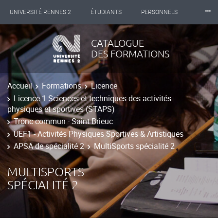
⸱⸱⸱
UNIVERSITÉ RENNES 2
ÉTUDIANTS
PERSONNELS
INTERNATIONAL
PROFESSIONNELS
BIBLIOTHÈQUES
CATALOGUE
DES FORMATIONS
LES NOUVELLES DE RENNES 2
Accueil
Formations
Licence
Licence 1 Sciences et techniques des activités
physiques et sportives (STAPS)
Tronc commun - Saint Brieuc
UEF1 - Activités Physiques Sportives & Artistiques
APSA de spécialité 2
MultiSports spécialité 2
MULTISPORTS
SPÉCIALITÉ 2