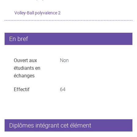
Volley-Ball polyvalence 2
En bref
Ouvert aux
Non
étudiants en
échanges
Effectif
64
Diplômes intégrant cet élément