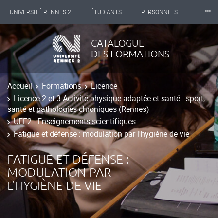
⸱⸱⸱
UNIVERSITÉ RENNES 2
ÉTUDIANTS
PERSONNELS
INTERNATIONAL
PROFESSIONNELS
BIBLIOTHÈQUES
CATALOGUE
DES FORMATIONS
LES NOUVELLES DE RENNES 2
Accueil
Formations
Licence
Licence 2 et 3 Activité physique adaptée et santé : sport,
santé et pathologies chroniques (Rennes)
UEF2 - Enseignements scientifiques
Fatigue et défense : modulation par l'hygiène de vie
FATIGUE ET DÉFENSE :
MODULATION PAR
L'HYGIÈNE DE VIE