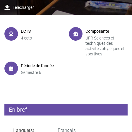
Télécharger
ECTS
Composante
4 ects
UFR Sciences et
techniques des
activités physiques et
sportives
Période de l'année
Semestre 6
En bref
Langue(s)
Français