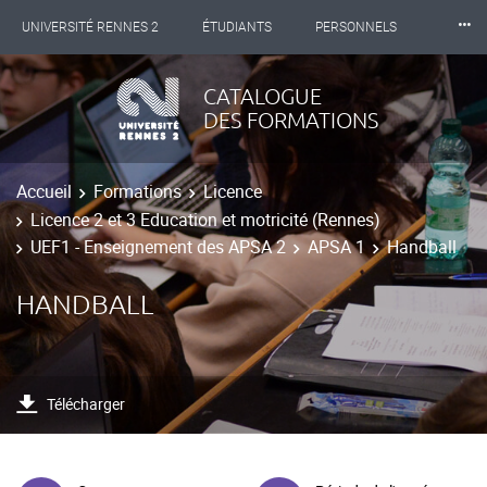
⸱⸱⸱
UNIVERSITÉ RENNES 2
ÉTUDIANTS
PERSONNELS
INTERNATIONAL
PROFESSIONNELS
BIBLIOTHÈQUES
CATALOGUE
DES FORMATIONS
LES NOUVELLES DE RENNES 2
Accueil
Formations
Licence
Licence 2 et 3 Education et motricité (Rennes)
UEF1 - Enseignement des APSA 2
APSA 1
Handball
HANDBALL
Télécharger