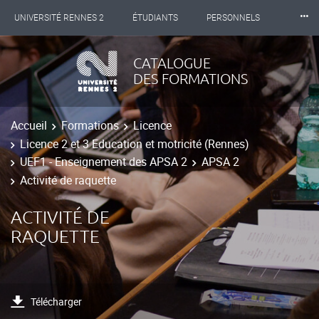
⸱⸱⸱
UNIVERSITÉ RENNES 2
ÉTUDIANTS
PERSONNELS
INTERNATIONAL
PROFESSIONNELS
BIBLIOTHÈQUES
CATALOGUE
DES FORMATIONS
LES NOUVELLES DE RENNES 2
Accueil
Formations
Licence
Licence 2 et 3 Education et motricité (Rennes)
UEF1 - Enseignement des APSA 2
APSA 2
Activité de raquette
ACTIVITÉ DE
RAQUETTE
Télécharger