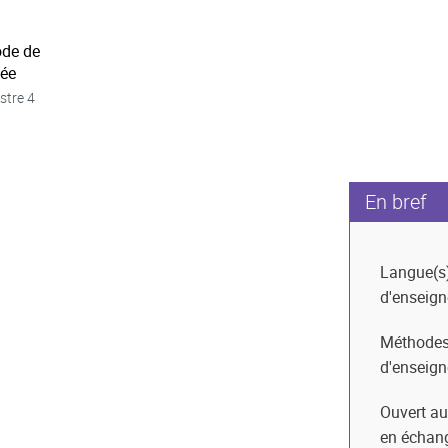
ode de
née
stre 4
En bref
Langue(s
d'enseig
Méthode
d'enseig
Ouvert au
en échan