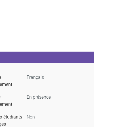
)
Français
nement
s
En présence
nement
x étudiants
Non
ges