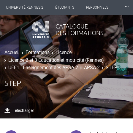
⸱⸱⸱
UNIVERSITÉ RENNES 2
ÉTUDIANTS
PERSONNELS
INTERNATIONAL
PROFESSIONNELS
BIBLIOTHÈQUES
CATALOGUE
DES FORMATIONS
LES NOUVELLES DE RENNES 2
Accueil
Formations
Licence
Licence 2 et 3 Education et motricité (Rennes)
UEF1 - Enseignement des APSA 2
APSA 2
STEP
STEP
Télécharger