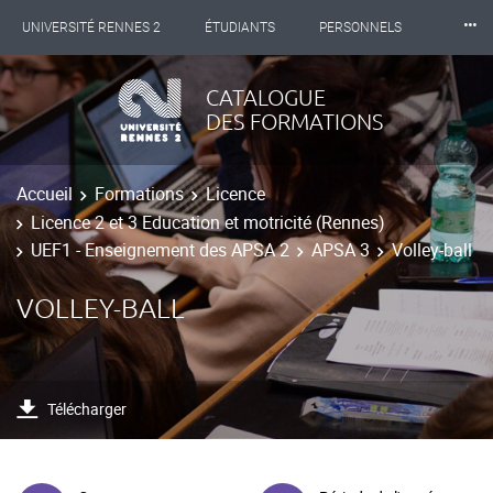
⸱⸱⸱
UNIVERSITÉ RENNES 2
ÉTUDIANTS
PERSONNELS
INTERNATIONAL
PROFESSIONNELS
BIBLIOTHÈQUES
CATALOGUE
DES FORMATIONS
LES NOUVELLES DE RENNES 2
Accueil
Formations
Licence
Licence 2 et 3 Education et motricité (Rennes)
UEF1 - Enseignement des APSA 2
APSA 3
Volley-ball
VOLLEY-BALL
Télécharger